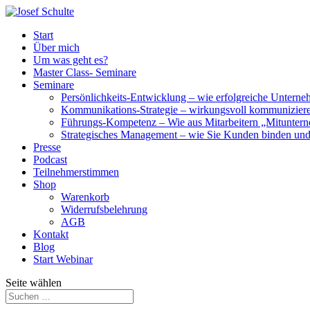
Start
Über mich
Um was geht es?
Master Class- Seminare
Seminare
Persönlichkeits-Entwicklung – wie erfolgreiche Untern
Kommunikations-Strategie – wirkungsvoll kommunizier
Führungs-Kompetenz – Wie aus Mitarbeitern „Mitunter
Strategisches Management – wie Sie Kunden binden un
Presse
Podcast
Teilnehmerstimmen
Shop
Warenkorb
Widerrufsbelehrung
AGB
Kontakt
Blog
Start Webinar
Seite wählen