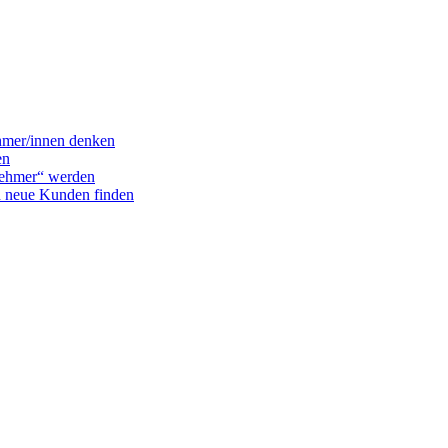
ehmer/innen denken
en
nehmer“ werden
d neue Kunden finden