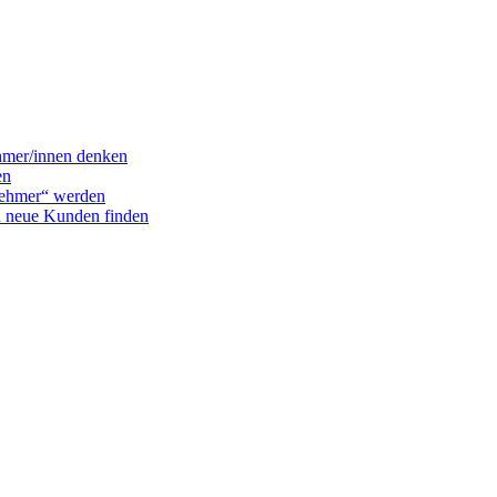
ehmer/innen denken
en
nehmer“ werden
d neue Kunden finden