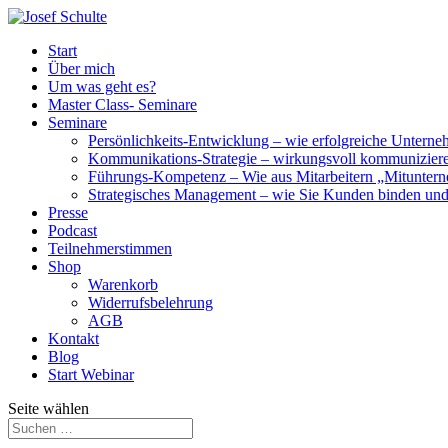
Start
Über mich
Um was geht es?
Master Class- Seminare
Seminare
Persönlichkeits-Entwicklung – wie erfolgreiche Untern
Kommunikations-Strategie – wirkungsvoll kommunizier
Führungs-Kompetenz – Wie aus Mitarbeitern „Mitunter
Strategisches Management – wie Sie Kunden binden un
Presse
Podcast
Teilnehmerstimmen
Shop
Warenkorb
Widerrufsbelehrung
AGB
Kontakt
Blog
Start Webinar
Seite wählen